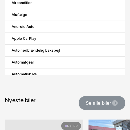
Aircondition
Alufælge
Android Auto
Apple CarPlay
Auto nedblændelig bakspejl
Automatgear
Automatisk lys
B
Bakkamera
Nyeste biler
Se alle biler
Bluetooth
E
NYHED
El-ruder x4