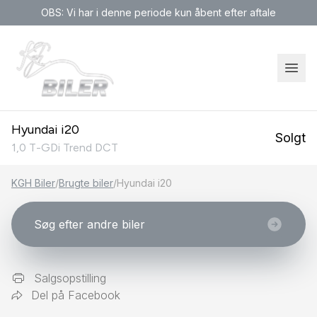
OBS: Vi har i denne periode kun åbent efter aftale
Hyundai i20
Solgt
1,0 T-GDi Trend DCT
KGH Biler
/
Brugte biler
/
Hyundai i20
Søg efter andre biler
Salgsopstilling
Del på Facebook