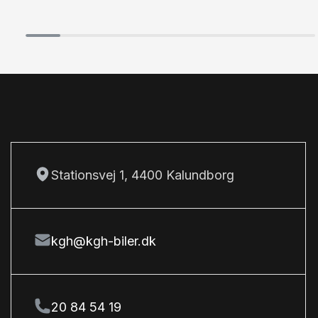
M
Musikstreaming via bluetooth
P
Parkeringssensor bagved
S
Service OK
Splitbagsæder
Stationsvej 1, 4400 Kalundborg
Sædevarme
T
kgh@kgh-biler.dk
Tågelygter
U
USB tilslutning
20 84 54 19