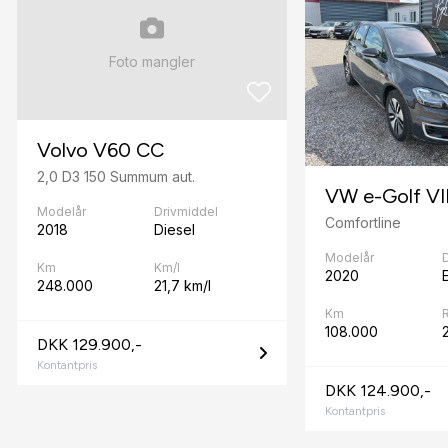
El-spejle
Foto mangler
F
Fartpilot
Volvo V60 CC
Fjernbetjent centrallås
2,0 D3 150 Summum aut.
H
VW e-Golf VI
Modelår
Drivmiddel
Comfortline
Højdejusterbart førersæde
2018
Diesel
Modelår
I
Km
Km/l
2020
E
248.000
21,7 km/l
Infocenter
Km
108.000
Isofix
DKK 129.900,-
Kontantpris
K
DKK 124.900,-
Kontantpris
Kørecomputer