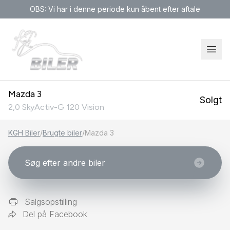
OBS: Vi har i denne periode kun åbent efter aftale
Mazda 3
Solgt
2,0 SkyActiv-G 120 Vision
KGH Biler
/
Brugte biler
/
Mazda 3
Søg efter andre biler
Salgsopstilling
Del på Facebook