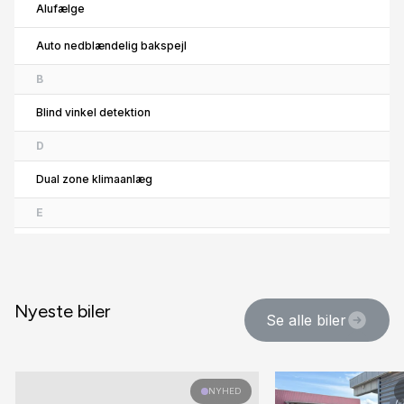
Alufælge
Auto nedblændelig bakspejl
B
Blind vinkel detektion
D
Dual zone klimaanlæg
E
El-klapbare sidespejle med varme
El-ruder x4
Nyeste biler
F
Se alle biler
Fartpilot
H
NYHED