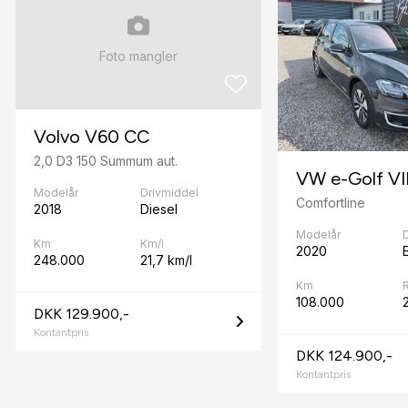
Højdejusterbart førersæde
I
Foto mangler
Isofix
K
Volvo V60 CC
Kørecomputer
2,0 D3 150 Summum aut.
VW e-Golf VI
P
Modelår
Drivmiddel
Comfortline
2018
Diesel
Parkeringssensor bagved
Modelår
Km
Km/l
S
2020
E
248.000
21,7 km/l
Splitbagsæder
Km
108.000
DKK 129.900,-
Stofsæder
Kontantpris
DKK 124.900,-
Sædevarme
Kontantpris
T