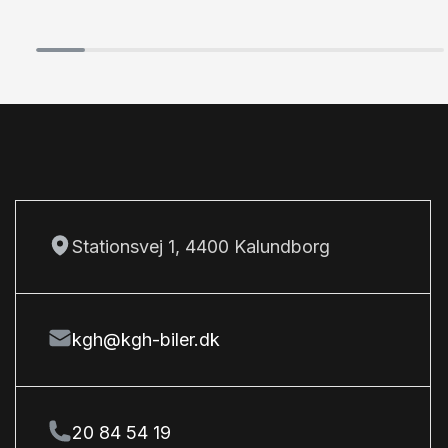
Tonede ruder
Tågelygter
Stationsvej 1, 4400 Kalundborg
kgh@kgh-biler.dk
20 84 54 19