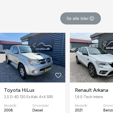
Se alle biler
Toyota HiLux
Renault Arkana
2,5 D-4D 120 Ex.Kab 4x4 SR5
1,6 E-Tech Intens
Modelår
Drivmiddel
Modelår
Drivm
2008
Diesel
2021
Benzin