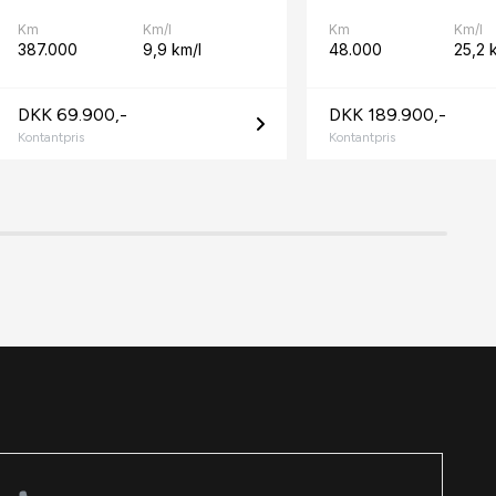
Km
Km/l
Km
Km/l
387.000
9,9 km/l
48.000
25,2 
DKK 69.900,-
DKK 189.900,-
Kontantpris
Kontantpris