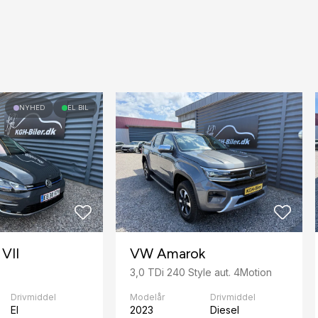
NYHED
EL BIL
VII
VW Amarok
3,0 TDi 240 Style aut. 4Motion
Drivmiddel
Modelår
Drivmiddel
El
2023
Diesel