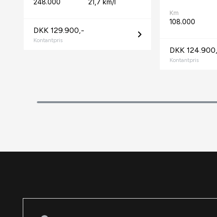
248.000
21,7 km/l
Km
108.000
DKK 129.900,-
Kontantpris
DKK 124.900,
Kontantpris