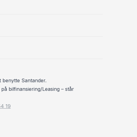
t benytte Santander.
på bilfinansiering/Leasing – står
54 19