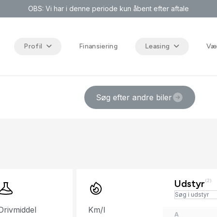
OBS: Vi har i denne periode kun åbent efter aftale
Profil
Finansiering
Leasing
Væ
Søg efter andre biler
Udstyr
(2)
Drivmiddel
Km/l
A