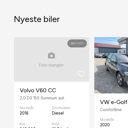
Nyeste biler
NYHED
Foto mangler
Volvo V60 CC
2,0 D3 150 Summum aut.
VW e-Golf 
Modelår
Drivmiddel
Comfortline
2018
Diesel
Modelår
Km
Km/l
2020