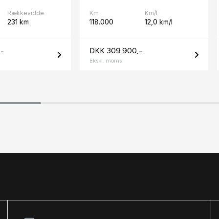
Rækkevidde
Km
Km/l
231 km
118.000
12,0 km/l
-
DKK 309.900,-
Ekskl. moms