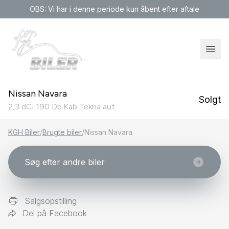
OBS: Vi har i denne periode kun åbent efter aftale
Nissan Navara
Solgt
2,3 dCi 190 Db.Kab Tekna aut.
KGH Biler
/
Brugte biler
/
Nissan Navara
Søg efter andre biler
Salgsopstilling
Del på Facebook