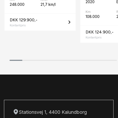
2020
E
248.000
21,7 km/l
Km
108.000
DKK 129.900,-
Kontantpris
DKK 124.900,-
Kontantpris
Stationsvej 1, 4400 Kalundborg