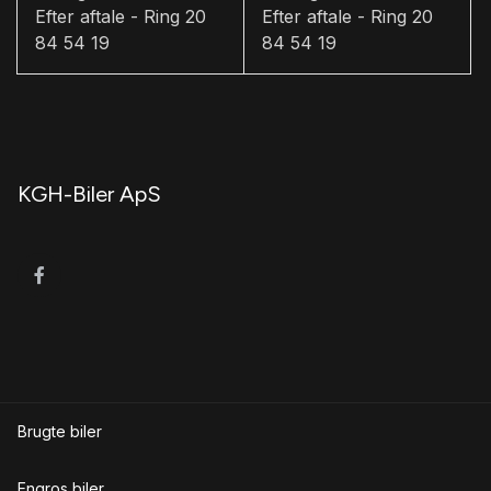
Efter aftale - Ring 20
Efter aftale - Ring 20
parkeringssensor (for)
84 54 19
84 54 19
R
ratvarme
R
KGH-Biler ApS
Regnsensor
S
skiltegenkendelse
sædevarme
U
udvendig temperaturmåler
Brugte biler
V
vognbaneassistent
Engros biler