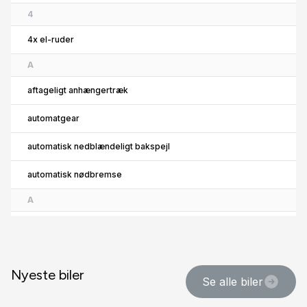
4
4x el-ruder
A
aftageligt anhængertræk
automatgear
automatisk nedblændeligt bakspejl
automatisk nødbremse
A
Automatisk lys
AUX tilslutning
Nyeste biler
B
Se alle biler
bagagerumsdækken