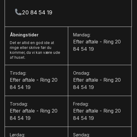
LED kørelys
20 84 54 19
L
læderrat
Åbningstider
Mandag:
M
Efter aftale - Ring 20
Det er altid en god ide at
ringe eller skrive før du
84 54 19
multifunktionsrat
kommer, da vi kan være ude
af huset.
mørktonede ruder bag
Tirsdag:
Onsdag:
N
Efter aftale - Ring 20
Efter aftale - Ring 20
nattesyn
84 54 19
84 54 19
navigation
Torsdag:
Fredag:
Efter aftale - Ring 20
Efter aftale - Ring 20
nøglefri adgang
84 54 19
84 54 19
P
parkeringssensor (bag)
Lørdag:
Søndag: