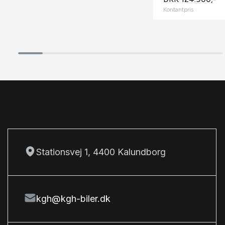
fuld LED forlygter
Kontantpris
fuldautomatisk klimaanlæg
H
højdejusterbart førersæde
håndfri til mobil
I
ISOFIX
K
Stationsvej 1, 4400 Kalundborg
keyless go
kørecomputer
L
kgh@kgh-biler.dk
LED baglygter