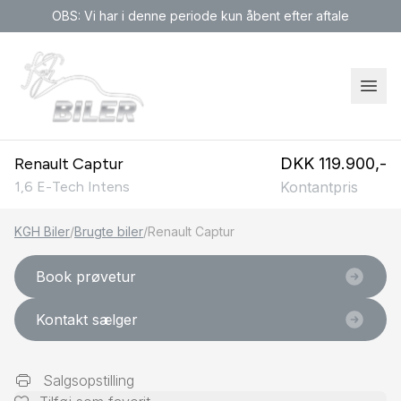
OBS: Vi har i denne periode kun åbent efter aftale
Renault Captur
DKK 119.900,-
1,6 E-Tech Intens
Kontantpris
KGH Biler
/
Brugte biler
/
Renault Captur
Book prøvetur
Kontakt sælger
Salgsopstilling