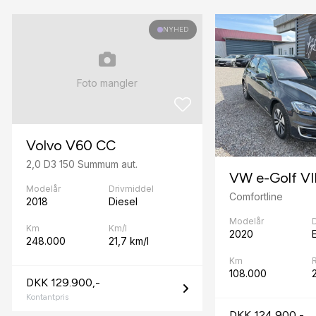
bakkamera
NYHED
C
CD/radio
Foto mangler
D
dellæder
Volvo V60 CC
digitalt cockpit
2,0 D3 150 Summum aut.
VW e-Golf VI
E
Modelår
Drivmiddel
Comfortline
2018
Diesel
el-klapbare sidespejle med varme
Modelår
Km
Km/l
2020
E
F
248.000
21,7 km/l
Km
fartpilot
108.000
DKK 129.900,-
fjernlysassistent
Kontantpris
DKK 124.900,-