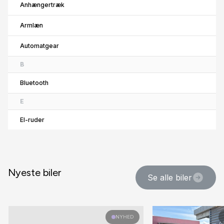
Anhængertræk
Armlæn
Automatgear
B
Bluetooth
E
El-ruder
El-spejle med varme
F
Nyeste biler
Se alle biler
Fartpilot
Fjernbetjent centrallås
H
NYHED