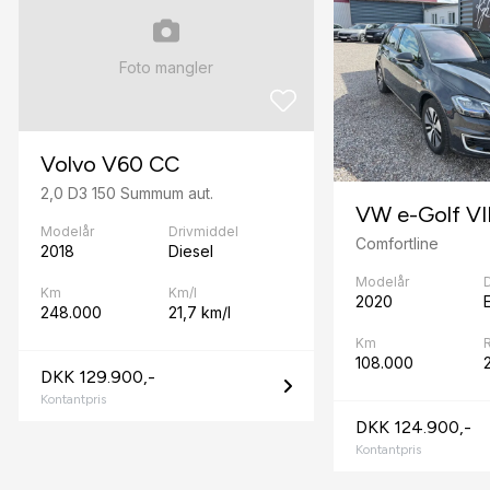
Højdejusterbart førersæde
I
Foto mangler
Infocenter
Isofix
Volvo V60 CC
K
2,0 D3 150 Summum aut.
VW e-Golf VI
Kørecomputer
Modelår
Drivmiddel
Comfortline
2018
Diesel
L
Modelår
Km
Km/l
2020
E
248.000
Læderrat
21,7 km/l
Km
N
108.000
DKK 129.900,-
Navigation
Kontantpris
DKK 124.900,-
P
Kontantpris
Parkeringssensor bagved