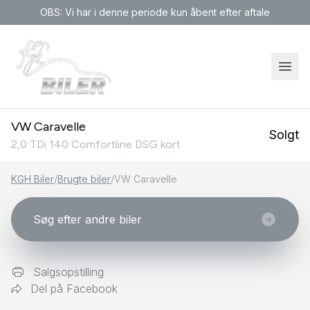
OBS: Vi har i denne periode kun åbent efter aftale
VW Caravelle
Solgt
2,0 TDi 140 Comfortline DSG kort
KGH Biler
/
Brugte biler
/
VW Caravelle
Søg efter andre biler
Salgsopstilling
Del på Facebook