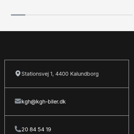
Parkeringssensor foran
T
Tonede ruder
Tågelygter
Stationsvej 1, 4400 Kalundborg
kgh@kgh-biler.dk
20 84 54 19